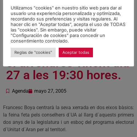
Francesc Boya, sobre
Utilizamos "cookies" en nuestro sitio web para dar al
“Aran, l’autogovern al
usuario una experiencia personalizada y optimizada,
recordando sus preferencias y visitas regulares. Al
servei de la gent” La
hacer clic en "Aceptar todas", acepta el uso de TODAS
las "cookies". Sin embargo, puede visitar
xerrada tindrà lloc a
"Configuración de cookies" para concedir un
consentimiento controlado.
l’Hotel Tuca de Vielha
Reglas de "cookies"
Aceptar todas
el divendres vinent dia
27 a les 19:30 hores.
Agenda
mayo 27, 2005
Francesc Boya centrarà la seva xerrada en dos eixos bàsics:
la feina feta pels conselhers d´UA al llarg d´aquests primers
dos anys de la legislatura i un esboç del programa electoral
d´Unitat d´Aran per al territori.