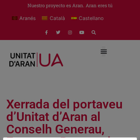
Nuestro proyecto es Aran. Aran eres tú
Aranés
Català
Castellano
Xerrada del portaveu
d’Unitat d’Aran al
Conselh Generau,