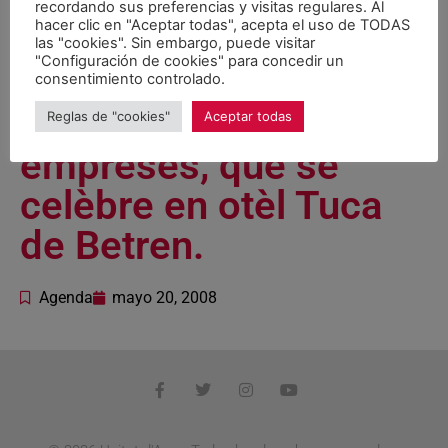
inauguracion dera
recordando sus preferencias y visitas regulares. Al
hacer clic en "Aceptar todas", acepta el uso de TODAS
Jornada PIMESTIC, de
las "cookies". Sin embargo, puede visitar
"Configuración de cookies" para concedir un
foment dera Societat
consentimiento controlado.
dera Informacion enes
Reglas de "cookies"
Aceptar todas
empreses, que se
celèbre en otèl Tuca
de Betren.
Agenda
mayo 20, 2008