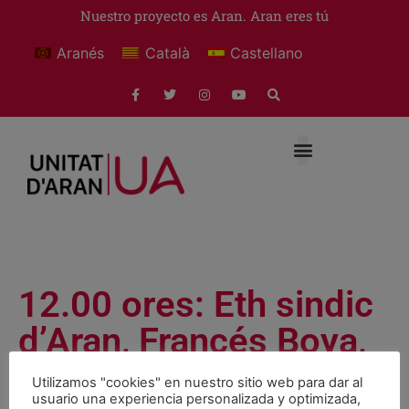
Nuestro proyecto es Aran. Aran eres tú
Aranés
Català
Castellano
12.00 ores: Eth sindic
d’Aran, Francés Boya,
assistís tara
Utilizamos "cookies" en nuestro sitio web para dar al
usuario una experiencia personalizada y optimizada,