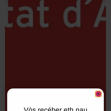
Vòs recéber eth nau