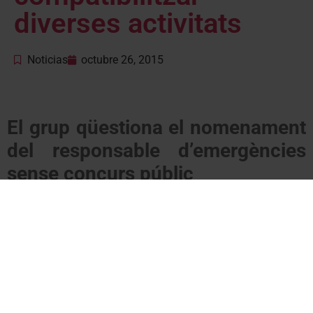
diverses activitats
Noticias
octubre 26, 2015
El grup qüestiona el nomenament
del responsable d’emergències
sense concurs públic
El grup d’Unitat d’Aran al Conselh Generau ha demanat avui
al govern aranès la posada en marxa d’un Pla d’usos i gestió
de les muntanyes a la Vall d’Aran per fer compatibles les
diverses activitats que hi tenen lloc al llarg de l’any. UA
considera necessari que el Conselh
“elabori i faci complir un
reglament supramunicipal que reguli activitats com la de
les motos d’enduro per tal que aquesta activitat es