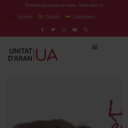
Nuestro proyecto es Aran. Aran eres tú
Aranés
Català
Castellano