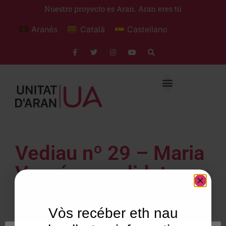
Nuestro proyecto es Aran. Aran eres tú
Aranés
Català
Castellano
Vediau nº 29 – Maria
Vergés, candidata
d’UA a sindica d’Aran
Vòs recéber eth nau