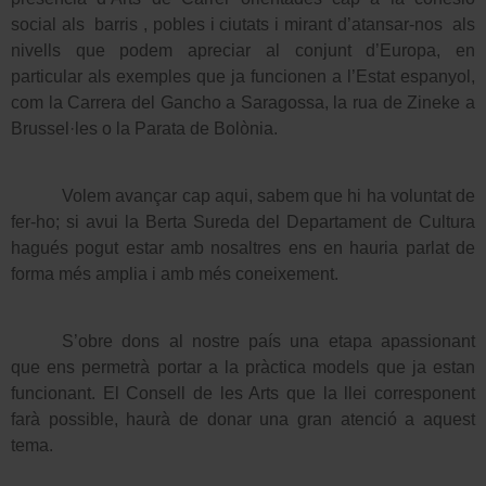
social als
barris , pobles i ciutats i mirant d’atansar-nos
als
nivells que podem apreciar al conjunt d’Europa, en
particular als exemples que ja funcionen a l’Estat espanyol,
com la Carrera del Gancho a Saragossa, la rua de Zineke a
Brussel·les o la Parata de Bolònia.
Volem avançar cap aqui, sabem que hi ha voluntat de
fer-ho; si avui la Berta Sureda del Departament de Cultura
hagués pogut estar amb nosaltres ens en hauria parlat de
forma més amplia i amb més coneixement.
S’obre dons al nostre país una etapa apassionant
que ens permetrà portar a la pràctica models que ja estan
funcionant. El Consell de les Arts que la llei corresponent
farà possible, haurà de donar una gran atenció a aquest
tema.