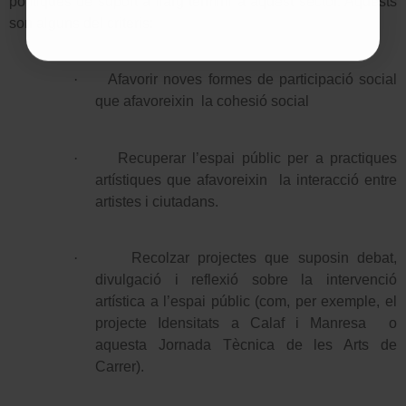
polítiques de suport a llarg termini a aquest sector. Aquests
son alguns del criteris:
·
Afavorir noves formes de participació social
que afavoreixin
la cohesió social
·
Recuperar l’espai públic per a practiques
artístiques que afavoreixin
la interacció entre
artistes i ciutadans.
·
Recolzar projectes que suposin debat,
divulgació i reflexió sobre la intervenció
artística a l’espai públic (com, per exemple, el
projecte Idensitats a Calaf i Manresa
o
aquesta Jornada Tècnica de les Arts de
Carrer).