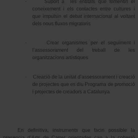
·
Suport a
les entitats que fomentin el
coneixement i els contactes entre cultures i
que impulsin el debat internacional al voltant
dels nous fluxos migratoris
·
Crear organismes per el seguiment i
l’assessorament del treball de les
organitzacions artístiques
·
Creació de la unitat d’assessorament i creació
de projectes que es diu Programa de promoció
i projectes de creadors a Catalunya
En definitiva, instruments que facin possible la
presencia d’Arts de Carrer orientades cap a la cohesió